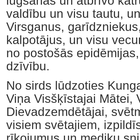
lūgšanas un atbrīvo kat
valdību un visu tautu, 
Virsganus, garīdzniekus
kalpotājus, un visu vecu
no postošās epidēmijas,
dzīvību.
No sirds lūdzoties Kun
Viņa Visšķīstajai Mātei, 
Dievadzemdētājai, svēt
visiem svētajiem, izpild
rīkojumus un mediķu sni