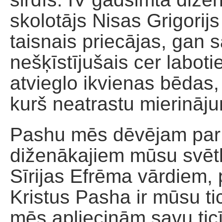
skolotājs Nisas Grigorijs
taisnais priecājas, gan 
nešķīstījušais cer laboti
atvieglo ikvienas bēdas
kurš neatrastu mierināj
Pashu mēs dēvējam par 
diženākajiem mūsu svētk
Sīrijas Efrēma vārdiem, 
Kristus Pasha ir mūsu ti
mēs apliecinām savu ti