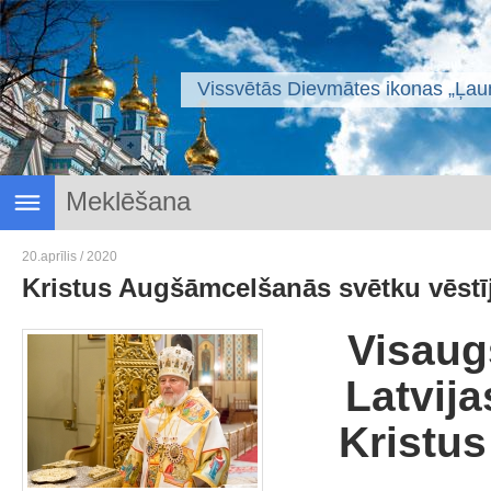
Vissvētās Dievmātes ikonas „Ļaun
Draudzes ziņas
20.aprīlis / 2020
Svētais svētmoceklis Rīgas Jānis
Kristus Augšāmcelšanās svētku vēstī
Svētvietas
Sakramenti
Visaug
Dievkalpojumu saraksts
Latvija
Garīgā izaugsme
Žurmnāls "Labais vārds"
Kristu
Svētdienas skola
Dievnama projekts