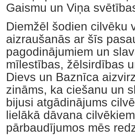
Gaismu un Viņa svētība
Diemžēl šodien cilvēku v
aizraušanās ar šīs pasa
pagodinājumiem un slavas
mīlestības, žēlsirdības 
Dievs un Baznīca aizvir
zināms, ka ciešanu un s
bijusi atgādinājums cilv
lielākā dāvana cilvēki
pārbaudījumos mēs redza