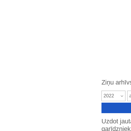
Ziņu arhīv
2022
Uzdot jau
garīdznie