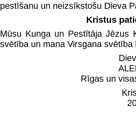
pestīšanu un neizsīkstošu Dieva Pa
Kristus pat
Mūsu Kunga un Pestītāja Jēzus K
svētība un mana Virsgana svētība l
Diev
ALE
Rīgas un visas
Kri
20