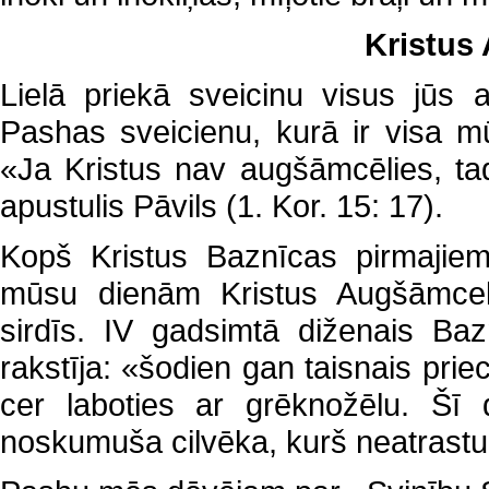
Kristus
Lielā priekā sveicinu visus jūs
Pashas sveicienu, kurā ir visa m
«Ja Kristus nav augšāmcēlies, tad
apustulis Pāvils (1. Kor. 15: 17).
Kopš Kristus Baznīcas pirmajie
mūsu dienām Kristus Augšāmcelš
sirdīs. IV gadsimtā diženais Baz
rakstīja: «šodien gan taisnais prie
cer laboties ar grēknožēlu. Šī 
noskumuša cilvēka, kurš neatrastu