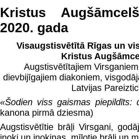
Kristus Augšāmcel
2020. gada
Visaugstisvētītā Rīgas un vi
Kristus Augšāmce
Augstisvētītajiem Virsganie
dievbijīgajiem diakoniem, visgodā
Latvijas Pareizt
«Šodien viss gaismas piepildīts
kanona pirmā dziesma)
Augstisvētītie brāļi Virsgani, god
inoki un inokiņas, mīļotie brāļi un