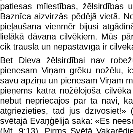
patiesas mīlestības, žēlsirdības
Baznīca aizvirzās pēdējā vietā. N
pieļaušana vienmēr bijusi atgādin
lielākā dāvana cilvēkiem. Mūs p
cik trausla un nepastāvīga ir cilvēk
Bet Dieva žēlsirdībai nav robe
pienesam Viņam grēku nožēlu, ie
savu apziņu un pienesam Viņam mū
pieņems katra nožēlojoša cilvēk
nebūt nepriecājos par tā nāvi, k
atgriezieties, tad jūs dzīvosiet!
svētajā Evaņģēlijā saka: «Es neesm
(Mt. 9:13). Pirms Svētā Vakarēd