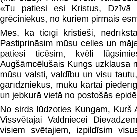
«Tu patiesi esi Kristus, Dzīvā
grēciniekus, no kuriem pirmais es
Mēs, kā ticīgi kristieši, nedrīk
Pastiprināsim mūsu celles un māj
patiesi ticēsim, kvēli lūgsim
Augšāmcēlušais Kungs uzklausa m
mūsu valsti, valdību un visu taut
garīdzniekus, mūku kārtai piederī
un jebkurā vietā no postošās epidēm
No sirds lūdzoties Kungam, Kurš A
Vissvētajai Valdniecei Dievadze
visiem svētajiem, izpildīsim vi