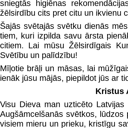
sniegtās higiēnas rekomendācijas.
žēlsirdību cits pret citu un ikvienu c
Šajās svētajās svētku dienās mēs 
tiem, kuri izpilda savu ārsta pien
citiem. Lai mūsu Žēlsirdīgais Ku
Svētību un palīdzību!
Mīļotie brāļi un māsas, lai mūžīga
ienāk jūsu mājās, piepildot jūs ar t
Kristus
Visu Dieva man uzticēto Latvijas 
Augšāmcelšanās svētkos, lūdzos p
visiem mieru un prieku, kristīgu sa