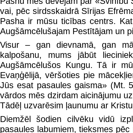
Pashu mēs dēvējam par «Svinību S
vai, pēc sirdsskaidrā Sīrijas Efrēm
Pasha ir mūsu ticības centrs. Ka
Augšāmcēlušajam Pestītājam un pi
Visur – gan dievnamā, gan māj
kalpošanu, mums jābūt liecinie
Augšāmcēlušos Kungu. Tā ir mūs
Evaņģēlijā, vēršoties pie mācekļ
Jūs esat pasaules gaisma» (Mt. 5
vārdos mēs dzirdam aicinājumu uz 
Tādēļ uzvarēsim ļaunumu ar Krist
Diemžēl šodien cilvēku vidū izpl
pasaules labumiem, tieksmes pēc p