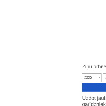
Ziņu arhīv
2022
Uzdot jau
garīdznie