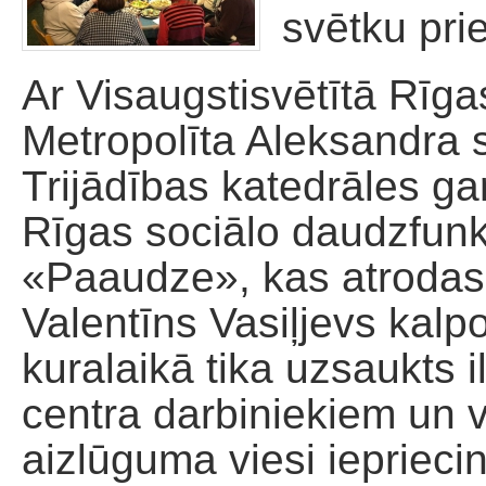
svētku pri
Palīdzība dievnamam
Ar Visaugstisvētītā Rīga
Metropolīta Aleksandra 
Trijādības katedrāles ga
Rīgas sociālo daudzfunk
«Paaudze», kas atrodas Ū
Valentīns Vasiļjevs kal
kuralaikā tika uzsaukts 
centra darbiniekiem un 
aizlūguma viesi ieprieci