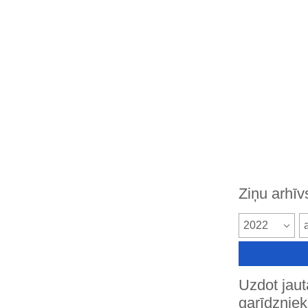
Ziņu arhīv
2022
Uzdot jau
garīdznie