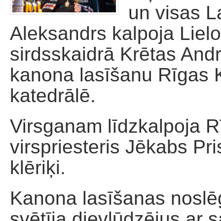
un visas L
Palīdzība dievnamam
Aleksandrs kalpoja Liel
sirdsskaidrā Krētas Andr
kanona lasīšanu Rīgas 
katedrālē.
Virsganam līdzkalpoja R
virspriesteris Jēkabs Pr
klēriķi.
Kanona lasīšanas noslē
svētīja dievlūdzējus ar 