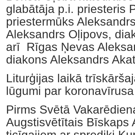
glabātāja p.i. priesteris
priestermūks Aleksandrs 
Aleksandrs Oļipovs, di
arī Rīgas Ņevas Aleksan
diakons Aleksandrs Aka
Liturģijas laikā trīskārša
lūgumi par koronavīrusa
Pirms Svētā Vakarēdien
Augstisvētītais Bīskaps
ticīgajiem ar sprediķi K