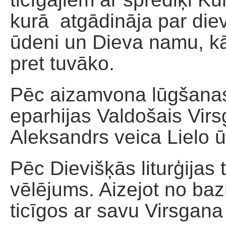
kurā atgādināja par dievb
ūdeni un Dieva namu, kā 
pret tuvāko.
Pēc aizamvona lūgšana
eparhijas Valdošais Virs
Aleksandrs veica Lielo 
Pēc Dievišķās liturģijas 
vēlējums. Aizejot no ba
ticīgos ar savu Virsgana