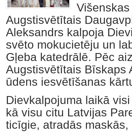
Višenskas 
Palīdzība dievnamam
Augstisvētītais Daugav
Aleksandrs kalpoja Dievi
svēto mokucietēju un la
Gļeba katedrālē. Pēc a
Augstisvētītais Bīskaps 
ūdens iesvētīšanas kārt
Dievkalpojuma laikā visi
kā visu citu Latvijas Pa
ticīgie, atradās maskās,