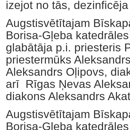
izejot no tās, dezinficēja
Augstisvētītajam Bīska
Borisa-Gļeba katedrāles 
glabātāja p.i. priesteris
priestermūks Aleksandrs 
Aleksandrs Oļipovs, di
arī Rīgas Ņevas Aleksan
diakons Aleksandrs Aka
Augstisvētītajam Bīska
Borisa-Gļeba katedrāles 