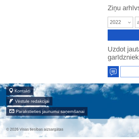
Ziņu arhīv
2022
Uzdot jau
garīdznie
Kontakti
Vēstule redakcijai
Parakstieties jaunumu saņemšanai
© 2026
Visas tiesības aizsargātas