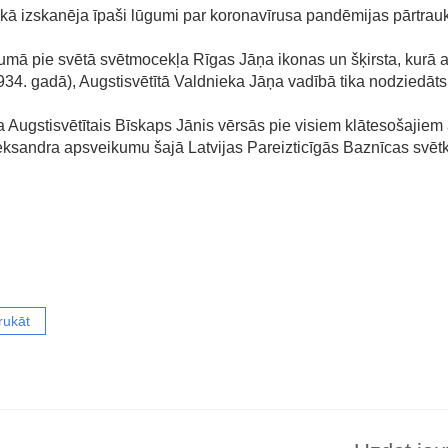
aikā izskanēja īpaši lūgumi par koronavīrusa pandēmijas pārtrau
mā pie svētā svētmocekļa Rīgas Jāņa ikonas un šķirsta, kurā a
34. gadā), Augstisvētītā Valdnieka Jāņa vadībā tika nodziedāts
 Augstisvētītais Bīskaps Jānis vērsās pie visiem klātesošajiem 
leksandra apsveikumu šajā Latvijas Pareizticīgās Baznīcas svēt
rukāt