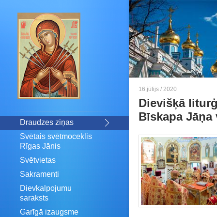
16.jūlijs / 2020
Dievišķā litur
Bīskapa Jāņa 
Draudzes ziņas
Svētais svētmoceklis
Rīgas Jānis
Svētvietas
Sakramenti
Dievkalpojumu
saraksts
Garīgā izaugsme