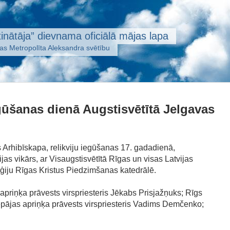
inātāja” dievnama oficiālā mājas lapa
jas Metropolīta Aleksandra svētību
egūšanas dienā Augstisvētītā Jelgavas
 Arhibīskapa, relikviju iegūšanas 17. gadadienā,
as vikārs, ar Visaugstisvētītā Rīgas un visas Latvijas
rģiju Rīgas Kristus Piedzimšanas katedrālē.
priņķa prāvests virspriesteris Jēkabs Prisjažņuks; Rīgs
iepājas apriņķa prāvests virspriesteris Vadims Demčenko;