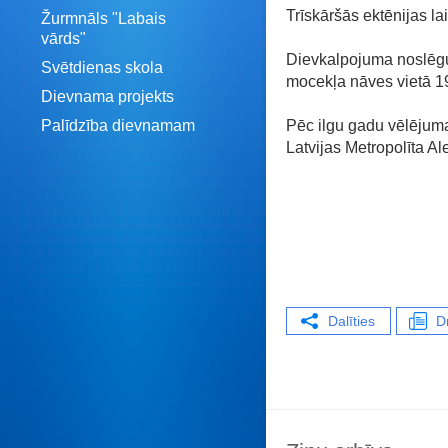
Trīskāršās ektēnijas l
Žurmnāls "Labais
vārds"
Dievkalpojuma noslēgu
Svētdienas skola
mocekļa nāves vietā 19
Dievnama projekts
Palīdzība dievnamam
Pēc ilgu gadu vēlējuma
Latvijas Metropolīta A
Dalīties
D