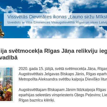
Vissvētās Dievmātes ikonas „Ļauno siržu Mīkst
Izveidots ar Viņa Eminences Visaugstisvētītā Rīgas un visas Latvi
ģija svētmocekļa Rīgas Jāņa relikviju i
vadībā
2020. gada 15. jūlijā, svētā svētmocekļa Jāņa, Rīgas
Augstisvētītais Jelgavas Bīskaps Jānis, Rīgas eparhij
Metropolīta Aleksandra svētību kalpoja Dievišķo litu
Augstisvētītajam Bīskapam Jānim līdzkalpoja Rīgas a
eparhijas sekretārs virspriesteris Oļegs Peļevins; L
Rīgas baznīcu klēriķi.