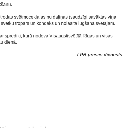
kšanu.
trodas svētmocekļa asiņu daļiņas (saudzīgi savāktas viņa
 svētku tropārs un kondaks un nolasīta lūgšana svētajam.
ar sprediķi, kurā nodeva Visaugstisvētītā Rīgas un visas
ku dienā.
LPB preses dienests