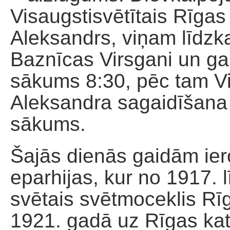
Visaugstisvētītais Rīgas
Aleksandrs, viņam līdzka
Baznīcas Virsgani un ga
sākums 8:30, pēc tam Vi
Aleksandra sagaidīšana u
sākums.
Šajās dienās gaidām ie
eparhijas, kur no 1917. 
svētais svētmoceklis Rīg
1921. gadā uz Rīgas ka