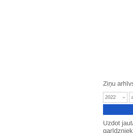
Ziņu arhīv
2022
Uzdot jau
garīdznie