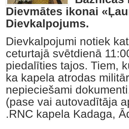
Palīdzība dievnamam
Dievmātes ikonai «Ļaun
Dievkalpojums.
Dievkalpojumi notiek ka
ceturtajā svētdienā 11:0
piedalīties tajos. Tiem, 
ka kapela atrodas militār
nepieciešami dokumenti, 
(pase vai autovadītāja a
.RNC kapela Kadaga, Ā