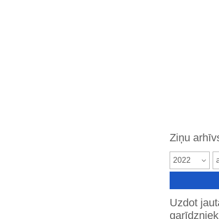
Ziņu arhīv
2022
Uzdot jau
garīdznie