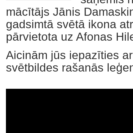
Palīdzība dievnamam
mācītājs Jānis Damaskin
gadsimtā svētā ikona atr
pārvietota uz Afonas Hil
Aicinām jūs iepazīties 
svētbildes rašanās leģen