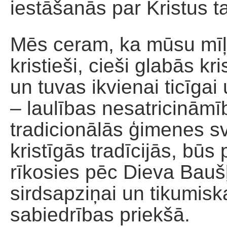
iestāšanās par Kristus t
Mēs ceram, ka mūsu mīļot
kristieši, cieši glabās k
un tuvas ikvienai ticīgai 
– laulības nesatricināmība
tradicionālās ģimenes 
kristīgās tradīcijās, būs
rīkosies pēc Dieva Baušļi
sirdsapziņai un tikumi
sabiedrības priekšā.