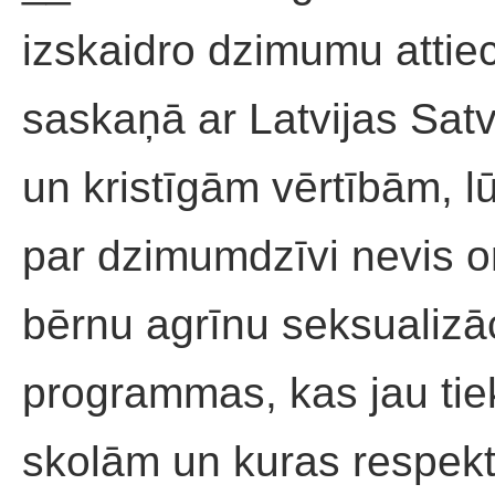
izskaidro dzimumu attie
saskaņā ar Latvijas Sat
un kristīgām vērtībām, lū
par dzimumdzīvi nevis or
bērnu agrīnu seksualizāc
programmas, kas jau tie
skolām un kuras respektē