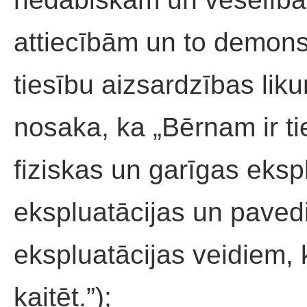
attiecībām un to demon
tiesību aizsardzības lik
nosaka, ka „Bērnam ir t
fiziskas un garīgas eksp
ekspluatācijas un paved
ekspluatācijas veidiem,
kaitēt.”);