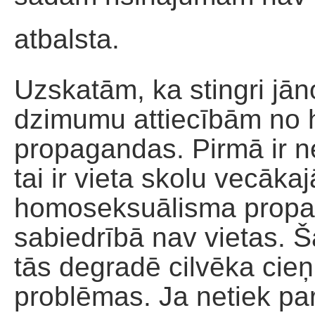
atbalsta.
Uzskatām, ka stingri jān
dzimumu attiecībām no
propagandas. Pirmā ir n
tai ir vieta skolu vecāka
homoseksuālisma propag
sabiedrībā nav vietas. Š
tās degradē cilvēka cieņ
problēmas. Ja netiek par