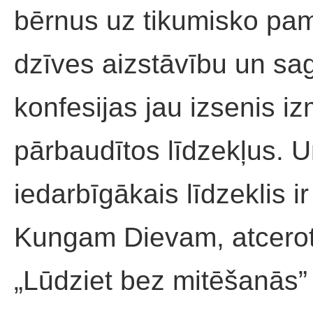
bērnus uz tikumisko pama
dzīves aizstāvību un sag
konfesijas jau izsenis i
pārbaudītos līdzekļus. 
iedarbīgākais līdzeklis 
Kungam Dievam, atceroti
„Lūdziet bez mitēšanās” (