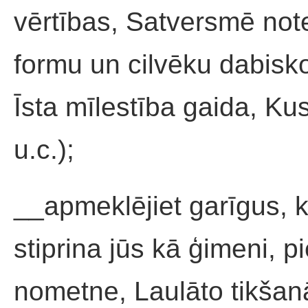
vērtības, Satversmē not
formu un cilvēku dabis
Īsta mīlestība gaida, Ku
u.c.);
__apmeklējiet garīgus, 
stiprina jūs kā ģimeni, 
nometne, Laulāto tikšan