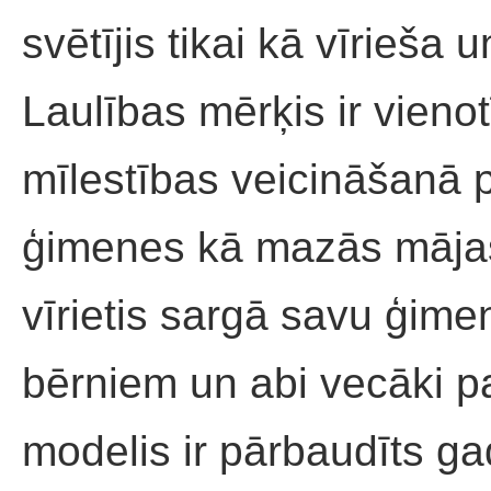
svētījis tikai kā vīrieša 
Laulības mērķis ir vieno
mīlestības veicināšanā p
ģimenes kā mazās mājas
vīrietis sargā savu ģimen
bērniem un abi vecāki p
modelis ir pārbaudīts ga