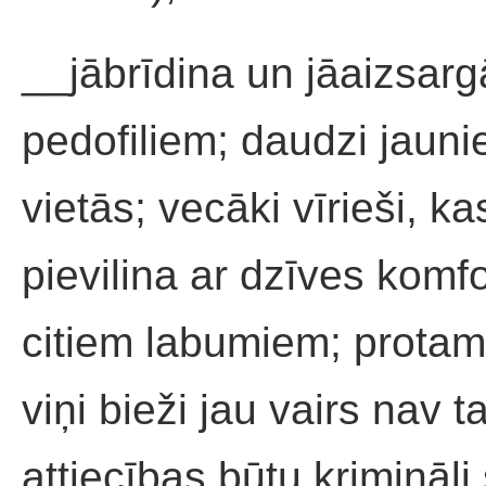
__jābrīdina un jāaizsarg
pedofiliem; daudzi jaunie
vietās; vecāki vīrieši, ka
pievilina ar dzīves komf
citiem labumiem; protams
viņi bieži jau vairs nav 
attiecības būtu krimināli