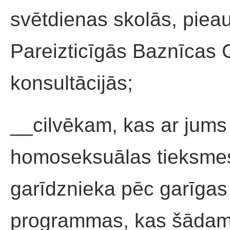
svētdienas skolās, piea
Pareizticīgās Baznīcas 
konsultācijās;
__cilvēkam, kas ar jums 
homoseksuālas tieksmes,
garīdznieka pēc garīgas
programmas, kas šādam 