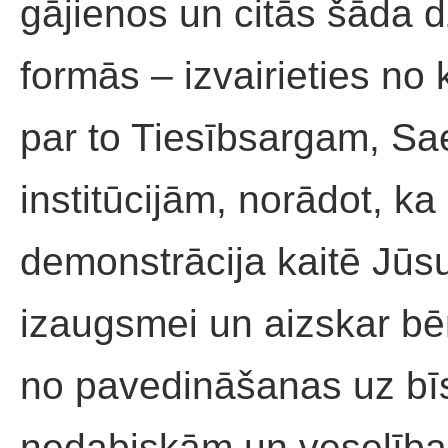
gājienos un citās šāda 
formās – izvairieties no 
par to Tiesībsargam, Sa
institūcijām, norādot, k
demonstrācija kaitē Jūsu
izaugsmei un aizskar bē
no pavedināšanas uz bī
nedabiskām un veselība