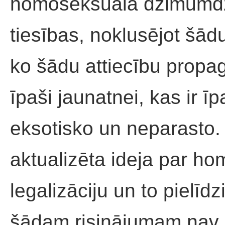
homoseksuālā dzimumdzīv
tiesības, noklusējot šād
ko šādu attiecību propa
īpaši jaunatnei, kas ir ī
eksotisko un neparasto. 
aktualizēta ideja par ho
legalizāciju un to pielīd
šādam risinājumam nav 