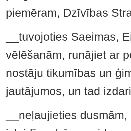
piemēram, Dzīvības Str
__tuvojoties Saeimas, E
vēlēšanām, runājiet ar po
nostāju tikumības un ģi
jautājumos, un tad izdari
__neļaujieties dusmām, s