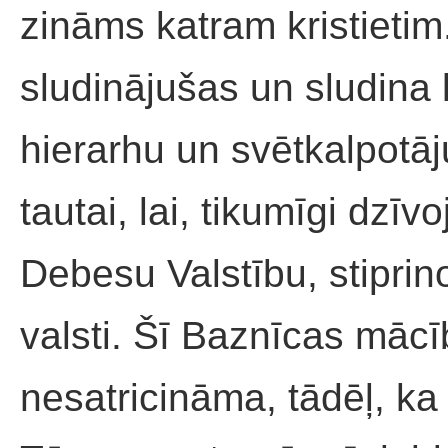
zināms katram kristietim.
sludinājušas un sludina 
hierarhu un svētkalpotā
tautai, lai, tikumīgi dzī
Debesu Valstību, stiprin
valsti. Šī Baznīcas māc
nesatricināma, tādēļ, ka 