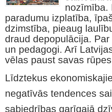
nozīmība. 
Palīdzība dievnamam
paradumu izplatība, īpaši
dzimstība, pieaug laulību
draud depopulācija. Par 
un pedagogi. Arī Latvijas
vēlas paust savas rūpes
Līdztekus ekonomiskaji
negatīvās tendences sais
sabiedrības garīgajā dzī