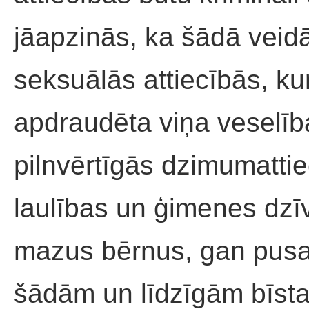
jāapzinās, ka šādā veidā 
seksuālās attiecībās, kur
apdraudēta viņa veselīb
pilnvērtīgās dzimumatti
laulības un ģimenes dzīv
mazus bērnus, gan pusa
šādām un līdzīgām bīst