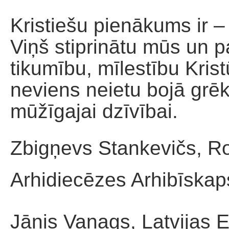
Kristiešu pienākums ir – 
Viņš stiprinātu mūs un p
tikumību, mīlestību Kristū
neviens neietu bojā grēka
mūžīgajai dzīvībai.
Zbigņevs Stankevičs, R
Arhidiecēzes Arhibīskap
Jānis Vanags, Latvijas E