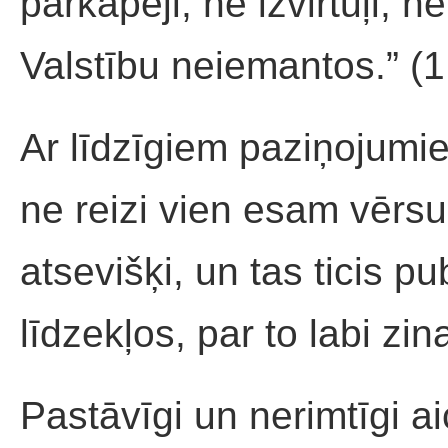
pārkāpēji, ne izvirtuļi, 
Valstību neiemantos.” (1.
Ar līdzīgiem paziņojumie
ne reizi vien esam vērs
atsevišķi, un tas ticis p
līdzekļos, par to labi zina
Pastāvīgi un nerimtīgi a