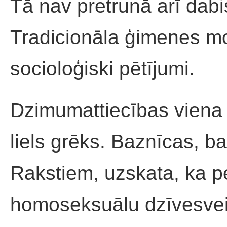
Tā nav pretrunā arī dabis
Tradicionāla ģimenes mod
socioloģiski pētījumi.
Dzimumattiecības viena
liels grēks. Baznīcas, b
Rakstiem, uzskata, ka 
homoseksuālu dzīvesvei