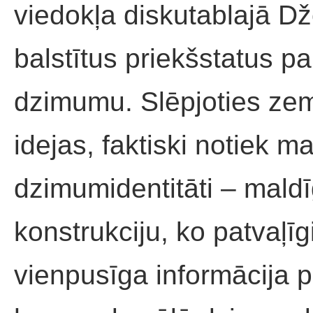
viedokļa diskutablajā Dž
balstītus priekšstatus pa
dzimumu. Slēpjoties zem
idejas, faktiski notiek m
dzimumidentitāti – maldī
konstrukciju, ko patvaļīgi
vienpusīga informācija p