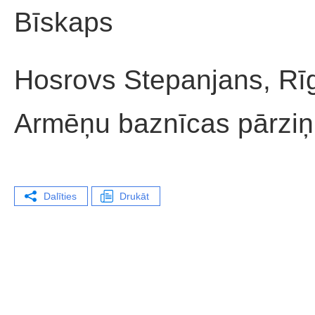
Bīskaps
Hosrovs Stepanjans, Rīg
Armēņu baznīcas pārziņi
Dalīties
Drukāt