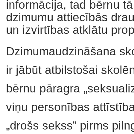
informācija, tad bērnu t
dzimumu attiecībās drau
un izvirtības atklātu pr
Dzimumaudzināšana skolā
ir jābūt atbilstošai sk
bērnu pāragra „seksualiz
viņu personības attīstība
„drošs sekss” pirms pil