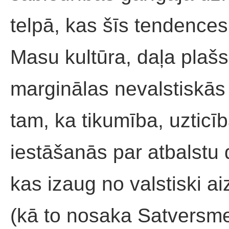
telpā, kas šīs tendences 
Masu kultūra, daļa plašs
marginālas nevalstiskās o
tam, ka tikumība, uzticī
iestāšanās par atbalstu 
kas izaug no valstiski a
(kā to nosaka Satversme