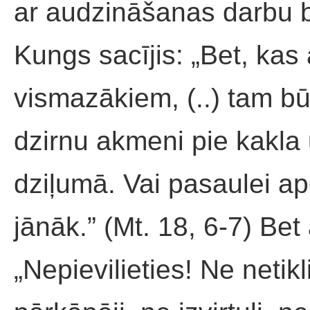
ar audzināšanas darbu b
Kungs sacījis: „Bet, kas
vismazākiem, (..) tam bū
dzirnu akmeni pie kakla 
dziļumā. Vai pasaulei a
jānāk.” (Mt. 18, 6-7) Bet 
„Nepievilieties! Ne netikl