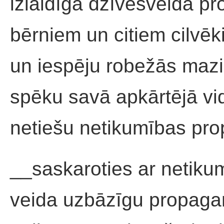
izlaidīga dzīvesveida pr
bērniem un citiem cilvē
un iespēju robežās maz
spēku savā apkārtējā vid
netiešu netikumības pr
__saskaroties ar netiku
veida uzbāzīgu propagan