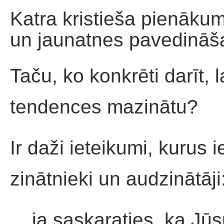
Katra kristieša pienākum
un jaunatnes pavedināša
Taču, ko konkrēti darīt, 
tendences mazinātu?
Ir daži ieteikumi, kurus 
zinātnieki un audzinātāji
__ja saskaraties, ka Jū