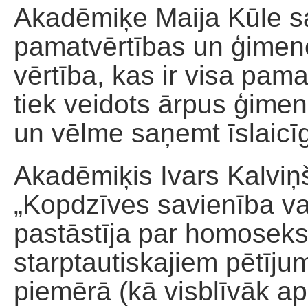
Akadēmiķe Maija Kūle sa
pamatvērtības un ģimen
vērtība, kas ir visa pama
tiek veidots ārpus ģimen
un vēlme saņemt īslaicī
Akadēmiķis Ivars Kalviņ
„Kopdzīves savienība vai
pastāstīja par homoseks
starptautiskajiem pētīju
piemērā (kā visblīvāk ap