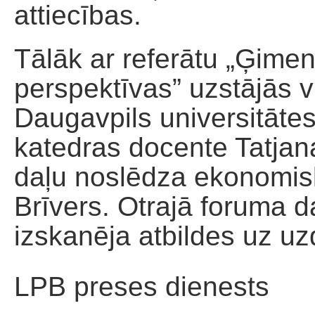
attiecības.
Tālāk ar referātu „Ģimene
perspektīvas” uzstājās 
Daugavpils universitātes
katedras docente Tatjan
daļu noslēdza ekonomisk
Brīvers. Otrajā foruma d
izskanēja atbildes uz u
LPB preses dienests