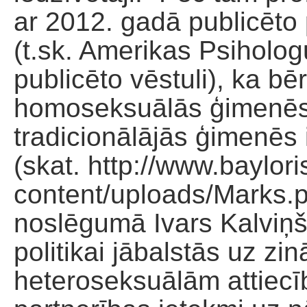
ar 2012. gadā publicēto 
(t.sk. Amerikas Psiholo
publicēto vēstuli), ka bēr
homoseksuālās ģimenēs,
tradicionālājās ģimenēs
(skat. http://www.baylori
content/uploads/Marks.p
noslēgumā Ivars Kalviņš
politikai jābalstās uz zi
heteroseksuālām attiec