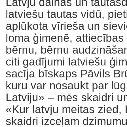
Latvju dainās un tautas
latviešu tautas vidū, pie
aplūkota vīrieša un siev
loma ģimenē, attiecības 
bērnu, bērnu audzināšan
citi gadījumi latviešu ģi
sacīja bīskaps Pāvils Br
kuru var nosaukt par lū
Latviju» – mēs skaidri 
«Kur latvju meitas zied, K
skaidri izceļam dzimumu 