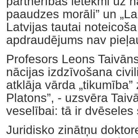
partnerības ietekmi uz n
paaudzes morāli” un „Laulī
Latvijas tautai noteicoš
apdraudējums nav pieļa
Profesors Leons Taivāns
nācijas izdzīvošana civi
atklāja vārda „tikumība” 
Platons”, - uzsvēra Taivā
veselībai: tā ir dvēseles
Juridisko zinātņu dokto