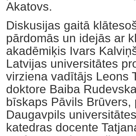
Akatovs.
Diskusijas gaitā klāteso
pārdomās un idejās ar k
akadēmiķis Ivars Kalviņ
Latvijas universitātes pr
virziena vadītājs Leons T
doktore Baiba Rudevska
bīskaps Pāvils Brūvers, 
Daugavpils universitātes
katedras docente Tatjan