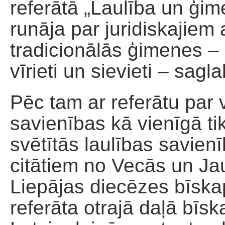
referātā „Laulība un ģim
runāja par juridiskajiem
tradicionālās ģimenes – 
vīrieti un sievieti – sag
Pēc tam ar referātu par 
savienības kā vienīgā t
svētītās laulības savien
citātiem no Vecās un Ja
Liepājas diecēzes bīska
referāta otrajā daļā bīs