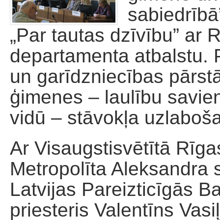
sabiedrībā
Palīdzība dievnamam
„Par tautas dzīvību” ar
departamenta atbalstu. 
un garīdzniecības pārstā
ģimenes – laulību savien
vidū – stāvokļa uzlaboš
Ar Visaugstisvētītā Rīga
Metropolīta Aleksandra s
Latvijas Pareizticīgās B
priesteris Valentīns Vas