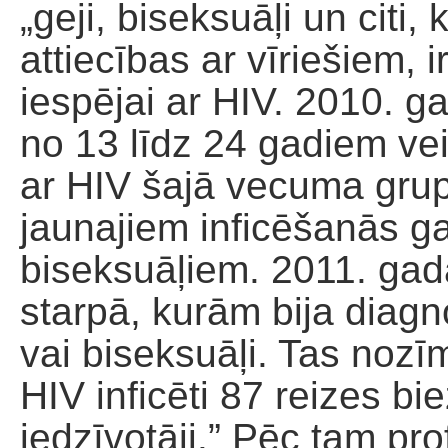
„geji, biseksuāļi un citi
attiecības ar vīriešiem, i
iespējai ar HIV. 2010. g
no 13 līdz 24 gadiem vei
ar HIV šajā vecuma gru
jaunajiem inficēšanās g
biseksuāļiem. 2011. ga
starpā, kurām bija diagno
vai biseksuāļi. Tas nozīm
HIV inficēti 87 reizes b
iedzīvotāji.” Pēc tam pro