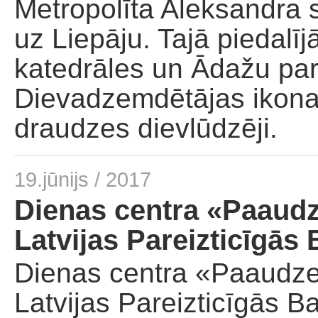
Metropolīta Aleksandra s
Palīdzība dievnamam
uz Liepāju. Tajā piedalī
katedrāles un Ādažu par
Dievadzemdētājas ikona
draudzes dievlūdzēji.
19.jūnijs / 2017
Dienas centra «Paaudz
Latvijas Pareizticīgā
Dienas centra «Paaudzes
Latvijas Pareizticīgās 