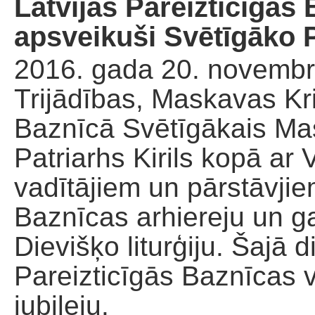
Latvijas Pareizticīgās
apsveikuši Svētīgāko P
2016. gada 20. novembrī
Trijādības, Maskavas Kri
Baznīcā Svētīgākais Ma
Patriarhs Kirils kopā ar 
vadītājiem un pārstāvji
Baznīcas arhiereju un ga
Dievišķo liturģiju. Šajā
Pareizticīgās Baznīcas 
jubileju.