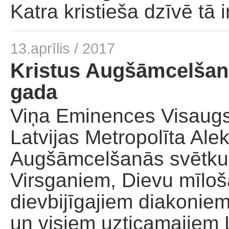
Katra kristieša dzīvē tā 
13.aprīlis / 2017
Kristus Augšāmcelšanā
gada
Viņa Eminences Visaugst
Latvijas Metropolīta Ale
Augšāmcelšanās svētku 
Virsganiem, Dievu mīlo
dievbijīgajiem diakonie
un visiem uzticamajiem L