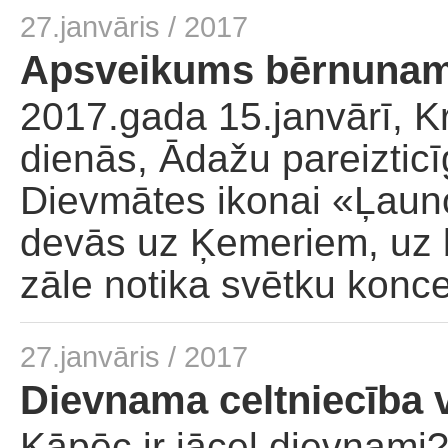
27.janvāris / 2017
Apsveikums bērnunama
2017.gada 15.janvārī, K
dienās, Ādažu pareiztic
Dievmātes ikonai «Ļauno 
devās uz Ķemeriem, uz 
zāle notika svētku konce
27.janvāris / 2017
Dievnama celtniecība 
Kāpēc ir jāceļ dievnami