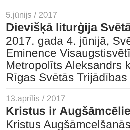
5.jūnijs / 2017
Dievišķā liturģija Svēt
2017. gada 4. jūnijā, Sv
Eminence Visaugstisvētīt
Metropolīts Aleksandrs ka
Rīgas Svētās Trijādības 
13.aprīlis / 2017
Kristus ir Augšāmcēlie
Kristus Augšāmcelšanās 