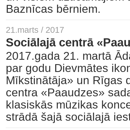
Baznīcas bērniem.
21.marts / 2017
Sociālajā centrā «Paa
2017.gada 21. martā Ād
par godu Dievmātes ikon
Mīkstinātāja» un Rīgas 
centra «Paaudzes» sadar
klasiskās mūzikas konce
strādā šajā sociālajā ie