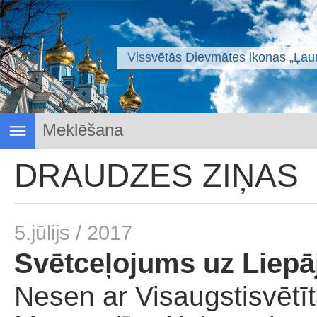
Vissvētās Dievmātes ikonas „Ļaun
Draudzes ziņas
DRAUDZES ZIŅAS
Svētais svētmoceklis Rīgas Jānis
Svētvietas
Sakramenti
5.jūlijs / 2017
Dievkalpojumu saraksts
Garīgā izaugsme
Svētceļojums uz Liepā
Žurmnāls "Labais vārds"
Nesen ar Visaugstisvētīt
Svētdienas skola
Dievnama projekts