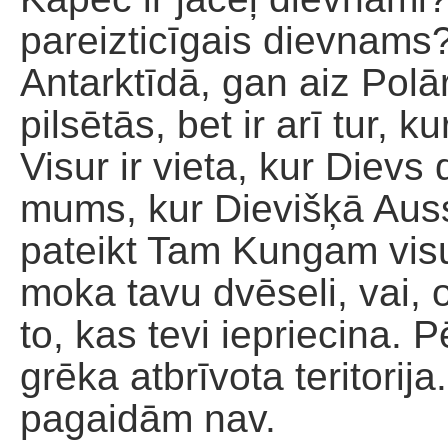
pareizticīgais dievnams
Antarktīdā, gan aiz Polārā
pilsētās, bet ir arī tur,
Visur ir vieta, kur Dievs
mums, kur Dievišķā Auss
pateikt Tam Kungam visu,
moka tavu dvēseli, vai, 
to, kas tevi iepriecina. 
grēka atbrīvota teritori
pagaidām nav.