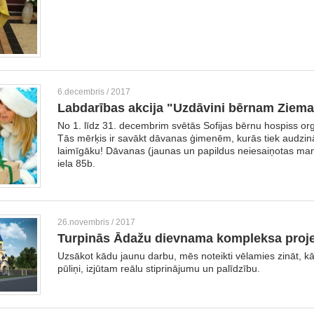
6.decembris / 2017
Labdarības akcija "Uzdāvini bērnam Ziem
No 1. līdz 31. decembrim svētās Sofijas bērnu hospiss or
Tās mērķis ir savākt dāvanas ģimenēm, kurās tiek audzinā
laimīgāku! Dāvanas (jaunas un papildus neiesaiņotas man
iela 85b.
26.novembris / 2017
Turpinās Ādažu dievnama kompleksa proje
Uzsākot kādu jaunu darbu, mēs noteikti vēlamies zināt, kā 
pūliņi, izjūtam reālu stiprinājumu un palīdzību.