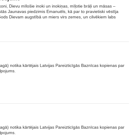
iakoni, Dievu mīlošie inoki un inokiņas, mīļotie brāļi un māsas –
stās Jaunavas piedzimis Emanuēls, kā par to pravietiski vēstīja
Gods Dievam augstībā un miers virs zemes, un cilvēkiem labs
gā) notika kārtējais Latvijas Pareizticīgās Baznīcas kopienas par
lpojums.
gā) notika kārtējais Latvijas Pareizticīgās Baznīcas kopienas par
lpojums.