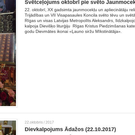
Svētceļojums oktobrī pie svēto Jaunmocekļ
22. oktobrī, XX gadsimta jaunmocekļu un apliecinātāju reli
Trijādības un VII Visapasaules Koncila svēto tēvu un svētā
Rīgas un visas Latvijas Metropolīts Aleksandrs, līdzkalp
kalpoja Dievišķo liturģiju Rīgas Kristus Piedzimšanas kate
godu Dievmātes ikonai «Ļauno siržu Mīkstinātāja».
22.oktobris / 2017
Dievkalpojums Ādažos (22.10.2017)