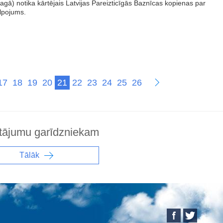
gā) notika kārtējais Latvijas Pareizticīgās Baznīcas kopienas par
lpojums.
17
18
19
20
21
22
23
24
25
26
tājumu garīdzniekam
Tālāk