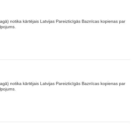
gā) notika kārtējais Latvijas Pareizticīgās Baznīcas kopienas par
lpojums.
gā) notika kārtējais Latvijas Pareizticīgās Baznīcas kopienas par
lpojums.