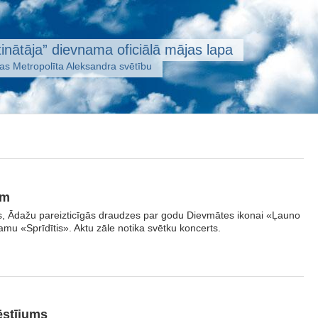
inātāja” dievnama oficiālā mājas lapa
jas Metropolīta Aleksandra svētību
em
s, Ādažu pareizticīgās draudzes par godu Dievmātes ikonai «Ļauno
mu «Sprīdītis». Aktu zāle notika svētku koncerts.
ēstījums