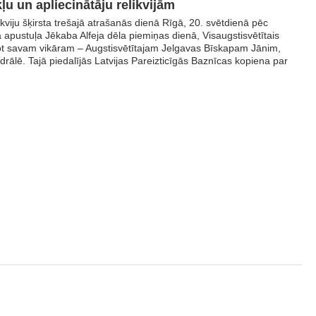
u un apliecinātāju relikvijām
kviju šķirsta trešajā atrašanās dienā Rīgā, 20. svētdienā pēc
 apustuļa Jēkaba Alfeja dēla piemiņas dienā, Visaugstisvētītais
ojot savam vikāram – Augstisvētītajam Jelgavas Bīskapam Jānim,
drālē. Tajā piedalījās Latvijas Pareizticīgās Baznīcas kopiena par