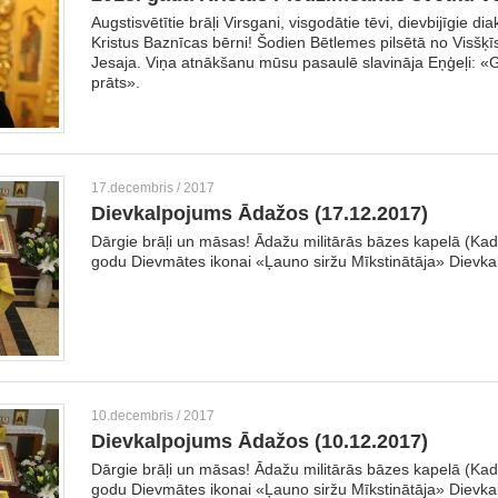
Augstisvētītie brāļi Virsgani, visgodātie tēvi, dievbijīgie d
Kristus Baznīcas bērni! Šodien Bētlemes pilsētā no Visšķī
Jesaja. Viņa atnākšanu mūsu pasaulē slavināja Eņģeļi: «
prāts».
17.decembris / 2017
Dievkalpojums Ādažos (17.12.2017)
Dārgie brāļi un māsas! Ādažu militārās bāzes kapelā (Kada
godu Dievmātes ikonai «Ļauno siržu Mīkstinātāja» Dievka
10.decembris / 2017
Dievkalpojums Ādažos (10.12.2017)
Dārgie brāļi un māsas! Ādažu militārās bāzes kapelā (Kada
godu Dievmātes ikonai «Ļauno siržu Mīkstinātāja» Dievka