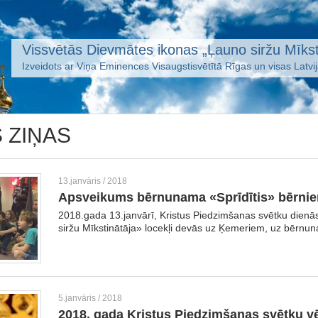
Vissvētās Dievmātes ikonas „Ļauno siržu Mīkst
Izveidots ar Viņa Eminences Visaugstisvētītā Rīgas un visas Latvi
 ZIŅAS
13.janvāris / 2018
Apsveikums bērnunama «Sprīdītis» bērni
2018.gada 13.janvārī, Kristus Piedzimšanas svētku dienā
siržu Mīkstinātāja» locekļi devās uz Ķemeriem, uz bērnuna
5.janvāris / 2018
2018. gada Kristus Piedzimšanas svētku v