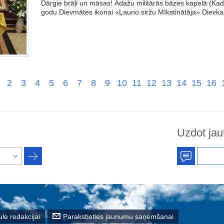
Dārgie brāļi un māsas! Ādažu militārās bāzes kapelā (Kada
godu Dievmātes ikonai «Ļauno siržu Mīkstinātāja» Dievka
2
3
4
5
6
7
8
9
10
11
12
13
14
15
16
Uzdot jau
le redakcijai
Parakstieties jaunumu saņemšanai