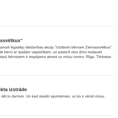
assvētkus"
ganizē ikgadēju labdarības akciju "Uzdāvini bērnam Ziemassvētkus".
ti bērni ar īpašām vajadzībām, un padarīt viņu dzīvi nedaudz
tas) bērniņiem ir iespējams atnest uz mūsu centru: Rīga, Tērbatas
kta izstrāde
dēļ to darīsim. Un kad skaidri apzināmies, uz ko ir vērsti mūsu