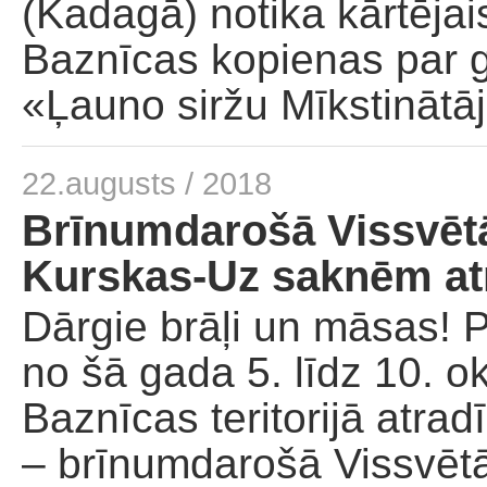
(Kadagā) notika kārtējai
Palīdzība dievnamam
Baznīcas kopienas par 
«Ļauno siržu Mīkstinātā
22.augusts / 2018
Brīnumdarošā Vissvēt
Kurskas-Uz saknēm at
Dārgie brāļi un māsas! 
no šā gada 5. līdz 10. o
Baznīcas teritorijā atrad
– brīnumdarošā Vissvēt