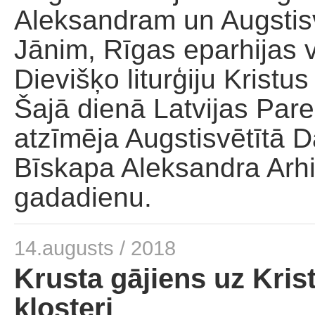
Aleksandram un Augstis
Jānim, Rīgas eparhijas 
Dievišķo liturģiju Kristu
Šajā dienā Latvijas Par
atzīmēja Augstisvētītā 
Bīskapa Aleksandra Arhi
gadadienu.
14.augusts / 2018
Krusta gājiens uz Kri
klosteri