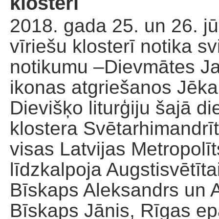
klosteri
2018. gada 25. un 26. jū
vīriešu klosterī notika 
notikumu –Dievmātes Ja
ikonas atgriešanos Jēkab
Dievišķo liturģiju šajā d
klostera Svētarhimandrīt
visas Latvijas Metropolī
līdzkalpoja Augstisvētī
Bīskaps Aleksandrs un A
Bīskaps Jānis, Rīgas ep