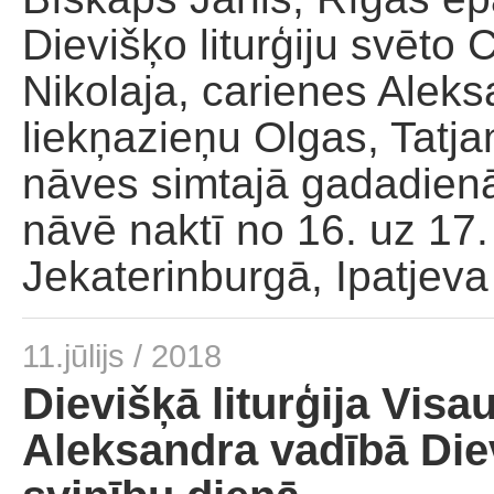
Dievišķo liturģiju svēto
Nikolaja, carienes Aleks
liekņazieņu Olgas, Tatja
nāves simtajā gadadienā
nāvē naktī no 16. uz 17.
Jekaterinburgā, Ipatjev
11.jūlijs / 2018
Dievišķā liturģija Visa
Aleksandra vadībā Die