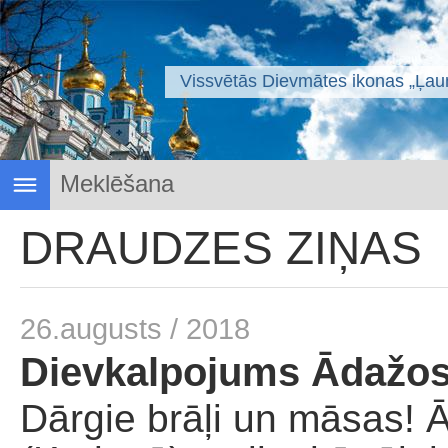
Vissvētās Dievmātes ikonas „Ļaun
Draudzes ziņas
DRAUDZES ZIŅAS
Svētais svētmoceklis Rīgas Jānis
Svētvietas
Sakramenti
26.augusts / 2018
Dievkalpojumu saraksts
Garīgā izaugsme
Dievkalpojums Ādažos 
Žurmnāls "Labais vārds"
Dārgie brāļi un māsas! 
Svētdienas skola
Dievnama projekts