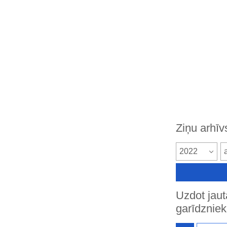
Ziņu arhīv
2022
Uzdot jau
garīdznie