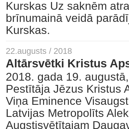
Kurskas Uz saknēm atra
brīnumainā veidā parādī
Kurskas.
22.augusts / 2018
Altārsvētki Kristus Ap
2018. gada 19. augustā
Pestītāja Jēzus Kristus
Viņa Eminence Visaugsti
Latvijas Metropolīts Alek
Augstisvētītajam Dauga