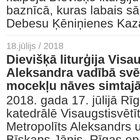
baznīcā, kuras labais sā
Debesu Ķēniņienes Kaza
18.jūlijs / 2018
Dievišķā liturģija Visa
Aleksandra vadībā svē
mocekļu nāves simtaj
2018. gada 17. jūlijā R
katedrālē Visaugstisvētī
Metropolīts Aleksandrs u
Bīskaps Jānis, Rīgas epa