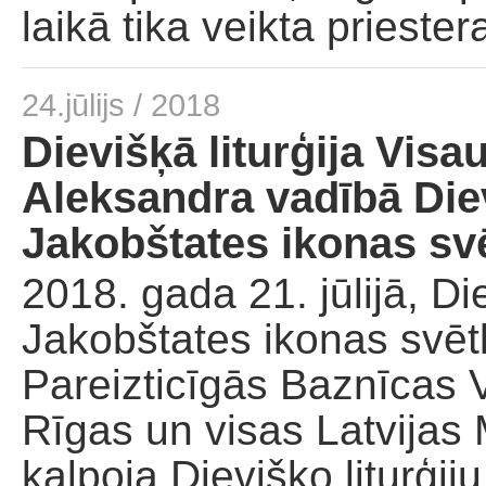
laikā tika veikta priestera
24.jūlijs / 2018
Dievišķā liturģija Visa
Aleksandra vadībā Di
Jakobštates ikonas sv
2018. gada 21. jūlijā, 
Jakobštates ikonas svētk
Pareizticīgās Baznīcas V
Rīgas un visas Latvijas 
kalpoja Dievišķo liturģi