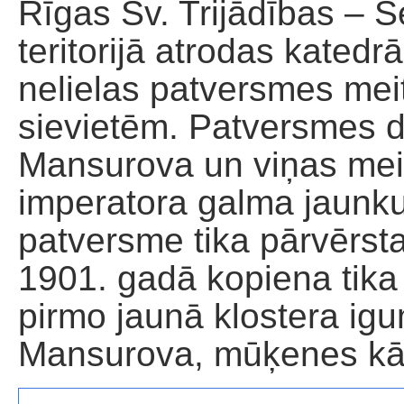
Rīgas Sv. Trijādības – Se
teritorijā atrodas katedr
nelielas patversmes me
sievietēm. Patversmes di
Mansurova un viņas meit
imperatora galma jaunk
patversme tika pārvērsta
1901. gadā kopiena tika 
pirmo jaunā klostera igu
Mansurova, mūķenes kār