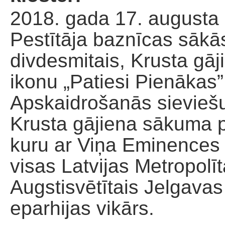
2018. gada 17. augusta 
Pestītāja baznīcas sākās
divdesmitais, Krusta gā
ikonu „Patiesi Pienākas”
Apskaidrošanās sieviešu
Krusta gājiena sākuma pl
kuru ar Viņa Eminences 
visas Latvijas Metropolī
Augstisvētītais Jelgava
eparhijas vikārs.