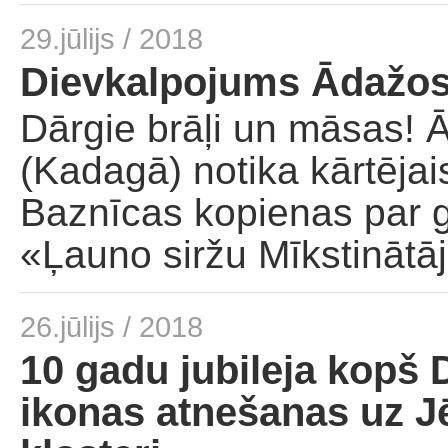
29.jūlijs / 2018
Dievkalpojums Ādažos 
Dārgie brāļi un māsas! 
(Kadagā) notika kārtējai
Baznīcas kopienas par 
«Ļauno siržu Mīkstinātā
26.jūlijs / 2018
10 gadu jubileja kopš
ikonas atnešanas uz Jē