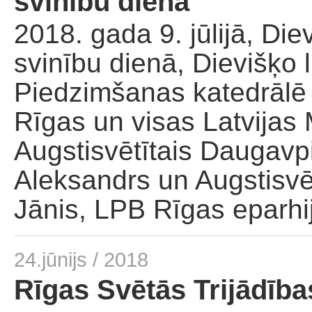
svinību dienā
2018. gada 9. jūlijā, Di
svinību dienā, Dievišķo l
Piedzimšanas katedrālē 
Rīgas un visas Latvijas 
Augstisvētītais Daugav
Aleksandrs un Augstisvē
Jānis, LPB Rīgas eparhij
24.jūnijs / 2018
Rīgas Svētās Trijādība