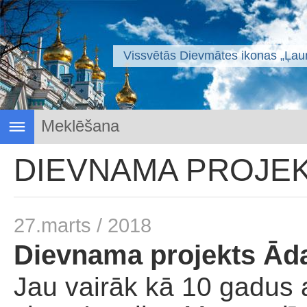
Vissvētās Dievmātes ikonas „Ļaun
Draudzes ziņas
DIEVNAMA PROJE
Svētais svētmoceklis Rīgas Jānis
Svētvietas
Sakramenti
27.marts / 2018
Dievkalpojumu saraksts
Garīgā izaugsme
Dievnama projekts Ād
Žurmnāls "Labais vārds"
Jau vairāk kā 10 gadus 
Svētdienas skola
Dievnama projekts