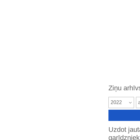
Ziņu arhīv
2022
Uzdot jau
garīdznie