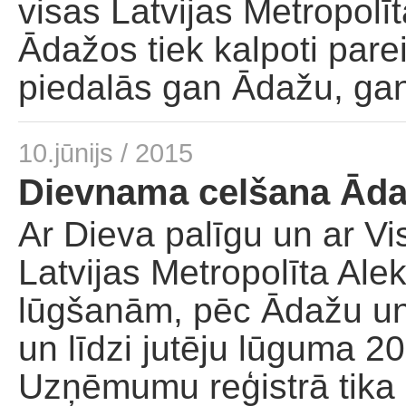
visas Latvijas Metropolī
Palīdzība dievnamam
Ādažos tiek kalpoti pare
piedalās gan Ādažu, gan
10.jūnijs / 2015
Dievnama celšana Ād
Ar Dieva palīgu un ar Vi
Latvijas Metropolīta Al
lūgšanām, pēc Ādažu un
un līdzi jutēju lūguma 
Uzņēmumu reģistrā tika r