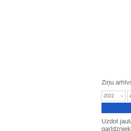
Ziņu arhīv
2022
Uzdot jau
garīdznie