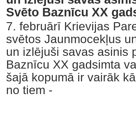
Palīdzība dievnamam
Svēto Baznīcu XX gad
7. februārī Krievijas Pa
svētos Jaunmocekļus un a
un izlējuši savas asinis 
Baznīcu XX gadsimta vaj
šajā kopumā ir vairāk kā
no tiem -