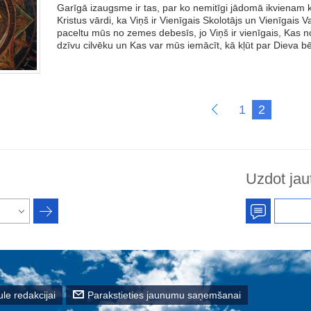
Garīgā izaugsme ir tas, par ko nemitīgi jādomā ikvienam k
Kristus vārdi, ka Viņš ir Vienīgais Skolotājs un Vienīgais Vad
paceltu mūs no zemes debesīs, jo Viņš ir vienīgais, Kas 
dzīvu cilvēku un Kas var mūs iemācīt, kā kļūt par Dieva b
1
2
Uzdot jau
le redakcijai
Parakstieties jaunumu saņemšanai