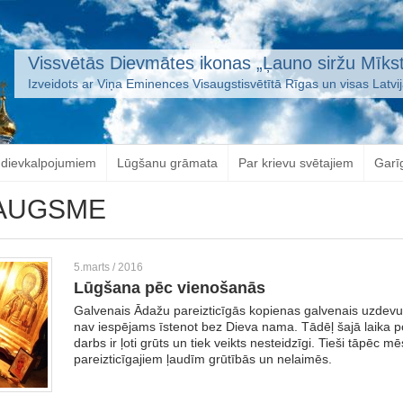
Vissvētās Dievmātes ikonas „Ļauno siržu Mīkst
Izveidots ar Viņa Eminences Visaugstisvētītā Rīgas un visas Latvi
 dievkalpojumiem
Lūgšanu grāmata
Par krievu svētajiem
Garī
ZAUGSME
5.marts / 2016
Lūgšana pēc vienošanās
Galvenais Ādažu pareizticīgās kopienas galvenais uzdevu
nav iespējams īstenot bez Dieva nama. Tādēļ šajā laika p
darbs ir ļoti grūts un tiek veikts nesteidzīgi. Tieši tāpēc 
pareizticīgajiem ļaudīm grūtībās un nelaimēs.