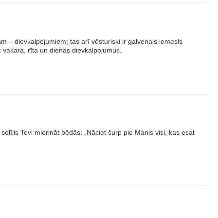
m – dievkalpojumiem; tas arī vēsturiski ir galvenais iemesls
c vakara, rīta un dienas dievkalpojumus.
solījis Tevi mierināt bēdās: „Nāciet šurp pie Manis visi, kas esat