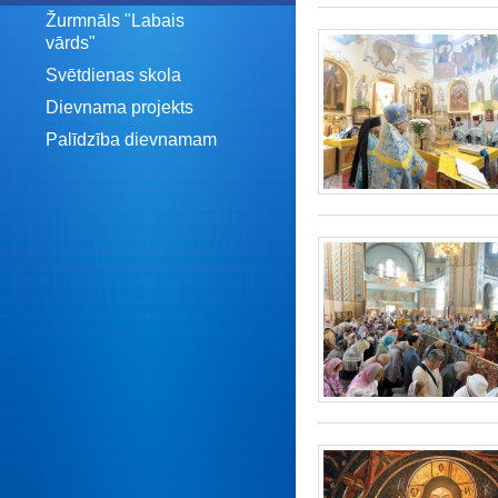
Žurmnāls "Labais
vārds"
Svētdienas skola
Dievnama projekts
Palīdzība dievnamam