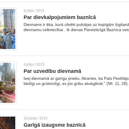
4.jūlijs / 2015
Par dievkalpojumiem baznīcā
Dievnams ir ēka, kurā cilvēki pulcējas uz kopīgām lūgšanā
dievnamu celtniecībai . Ik dienas Pareizticīgā Baznīca vei
4.jūlijs / 2015
Par uzvedību dievnamā
Ieej dievnamā ar garīgu prieku. Atceries, ka Pats Pestītājs 
bēdīgi un grūtsirdīgi, es jūs gribu atvieglināt.” (Mt. 11, 28).
10.jūnijs / 2015
Garīgā izaugsme baznīcā