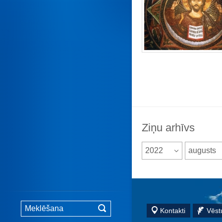
Ziņu arhīvs
2022
augusts
Kontakti
Vēstu