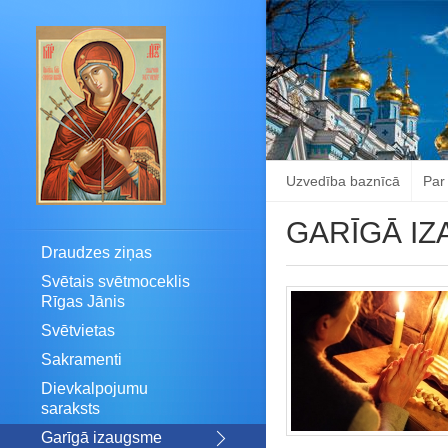
Uzvedība baznīcā
Par
GARĪGĀ I
Draudzes ziņas
Svētais svētmoceklis
Rīgas Jānis
Svētvietas
Sakramenti
Dievkalpojumu
saraksts
Garīgā izaugsme