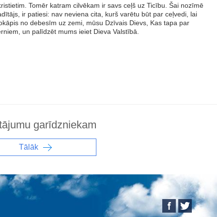
ristietim. Tomēr katram cilvēkam ir savs ceļš uz Ticību. Šai nozīmē
ītājs, ir patiesi: nav neviena cita, kurš varētu būt par ceļvedi, lai
nokāpis no debesīm uz zemi, mūsu Dzīvais Dievs, Kas tapa par
ērniem, un palīdzēt mums ieiet Dieva Valstībā.
tājumu garīdzniekam
Tālāk