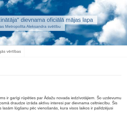
inātāja” dievnama oficiālā mājas lapa
jas Metropolīta Aleksandra svētību
gās vērtības
ms ir garīgi rūpēties par Ādažu novada iedzīvotājiem. Šo uzdevumu
osmā draudze izrāda aktīvu interesi par dievnama celtniecību. Šis
mēs lasām lūgšanu pēc vienošanās, kura visos laikos ir palīdzējusi