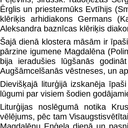
Ērglis un priestermūks Evtīhijs (
klēriķis arhidiakons Germans (Ka
Aleksandra baznīcas klēriķis diak
Šajā dienā klostera māsām ir īpaši
pārzine igumene Magdalēna (Polin).
bija ieradušies lūgšanās godinā
Augšāmcelšanās vēstneses, un aps
Dievišķajā liturģijā izskanēja īpa
lūgumi par visiem šodien godājam
Liturģijas noslēgumā notika Kru
vēlējums, pēc tam Visaugstisvētīta
Magdalēnu Eņģeļa dienā un pasnie