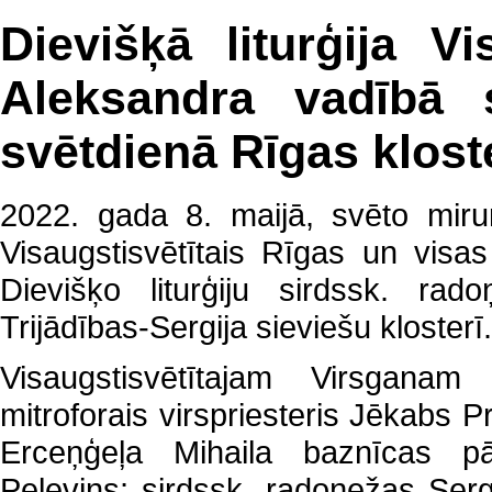
Dievišķā liturģija Vi
Aleksandra vadībā 
svētdienā Rīgas klost
2022. gada 8. maijā, svēto miru
Visaugstisvētītais Rīgas un visas
Dievišķo liturģiju sirdssk. ra
Trijādības-Sergija sieviešu klosterī.
Visaugstisvētītajam Virsganam
mitroforais virspriesteris Jēkabs 
Erceņģeļa Mihaila baznīcas pārz
Peļevins; sirdssk. radoņežas Sergi