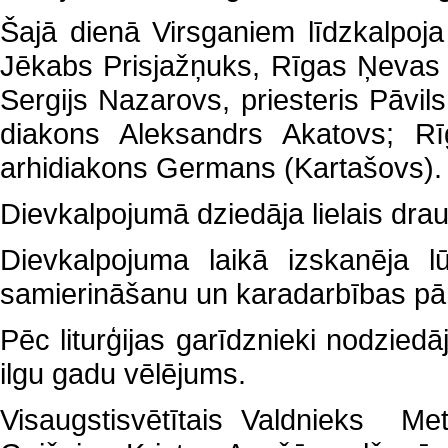
Šajā dienā Virsganiem līdzkalpoja 
Jēkabs Prisjažņuks, Rīgas Ņevas A
Sergijs Nazarovs, priesteris Pāvils
diakons Aleksandrs Akatovs; Rī
arhidiakons Germans (Kartašovs).
Dievkalpojumā dziedāja lielais drau
Dievkalpojuma laikā izskanēja l
samierināšanu un karadarbības pā
Pēc liturģijas garīdznieki nodzied
ilgu gadu vēlējums.
Visaugstisvētītais Valdnieks Met