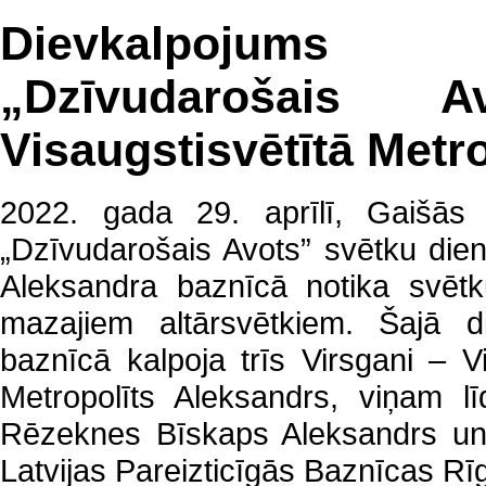
Dievkalpojums
„Dzīvudarošais 
Visaugstisvētītā Metr
2022. gada 29. aprīlī, Gaišās 
„Dzīvudarošais Avots” svētku dien
Aleksandra baznīcā notika svētk
mazajiem altārsvētkiem. Šajā 
baznīcā kalpoja trīs Virsgani – V
Metropolīts Aleksandrs, viņam lī
Rēzeknes Bīskaps Aleksandrs un A
Latvijas Pareizticīgās Baznīcas Rīg