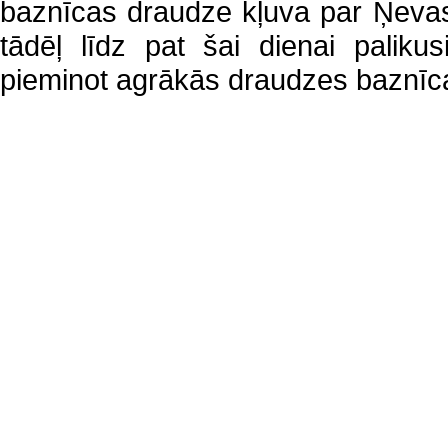
baznīcas draudze kļuva par Ņeva
tādēļ līdz pat šai dienai palikus
pieminot agrākās draudzes baznīca