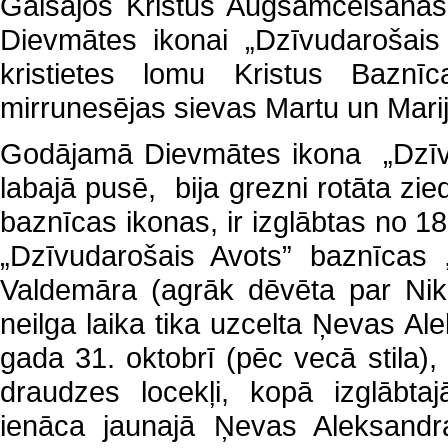
Gaišajos Kristus Augšāmcelšanās
Dievmātes ikonai „Dzīvudarošais 
kristietes lomu Kristus Bazn
mirrunesējas sievas Martu un Marij
Godājamā Dievmātes ikona „Dzīvu
labajā pusē, bija grezni rotāta zie
baznīcas ikonas, ir izglābtas no 
„Dzīvudarošais Avots” baznīcas 
Valdemāra (agrāk dēvēta par Niko
neilga laika tika uzcelta Ņevas Al
gada 31. oktobrī (pēc vecā stila)
draudzes locekļi, kopā izglābt
ienāca jaunajā Ņevas Aleksandr