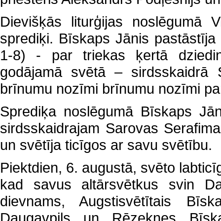
Dievišķās liturģijas noslēgumā 
sprediķi. Bīskaps Jānis pastāstīja
1-8) - par triekas ķertā dzied
godājamā svētā – sirdsskaidrā 
brīnumu nozīmi brīnumu nozīmi pare
Sprediķa noslēgumā Bīskaps Jānis
sirdsskaidrajam Sarovas Serafima
un svētīja ticīgos ar savu svētību.
Piektdien, 6. augustā, svēto labti
kad savus altārsvētkus svin Dau
dievnams, Augstisvētītais Bīsk
Daugavpils un Rēzeknes Bīskap