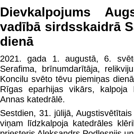
Dievkalpojums Augs
vadībā sirdsskaidrā 
dienā
2021. gada 1. augustā, 6. svētd
Serafima, brīnumdarītāja, relikv
Koncilu svēto tēvu piemiņas dienā
Rīgas eparhijas vikārs, kalpoja 
Annas katedrālē.
Sestdien, 31. jūlijā, Augstisvētīta
viņam līdzkalpoja katedrāles klēr
priesteris Aleksandrs Podļesnijs un