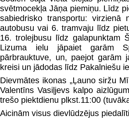
svētmocekļa Jāņa piemiņu. Līdz pie
sabiedrisko transportu: virzienā
autobusu vai 6. tramvaju līdz piet
16. trolejbusu līdz galapunktam Š
Lizuma ielu jāpaiet garām Sp
pārbrauktuve, un, paejot garām j
kreisi un jādodas līdz Pakalniešu ie
Dievmātes ikonas „Ļauno siržu Mīks
Valentīns Vasiļjevs kalpo aizlūg
trešo piektdienu plkst.11:00 (tuvāka
Aicinām visus dievlūdzējus piedalī