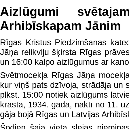
Aizlūgumi svētaj
Arhibīskapam Jānim
Rīgas Kristus Piedzimšanas kated
Jāņa relikviju šķirsta Rīgas prāves
un 16:00 kalpo aizlūgumus ar kan
Svētmocekļa Rīgas Jāņa mocekļa n
kur viņš pats dzīvoja, strādāja u
plkst. 15:00 notiek aizlūgums latv
krastā, 1934. gadā, naktī no 11. u
gāja bojā Rīgas un Latvijas Arhib
Šodien šajā vietā slejas piemiņas