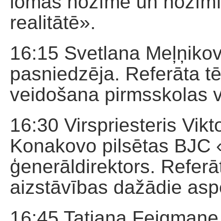
lomas nozīme un nozīm
realitātē».
16:15 Svetlana Meļņiko
pasniedzēja. Referāta t
veidošana pirmsskolas 
16:30 Virspriesteris Vik
Konakovo pilsētas BJC
ģenerāldirektors. Refer
aizstāvības dažādie as
16:45 Tatjana Feigmane, 