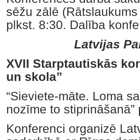
sēžu zālē (Rātslaukums 
plkst. 8:30. Dalība konf
Latvijas Pa
XVII Starptautiskās k
un skola”
“Sieviete-māte. Loma sa
nozīme to stiprināšanā
Konferenci organizē Latv