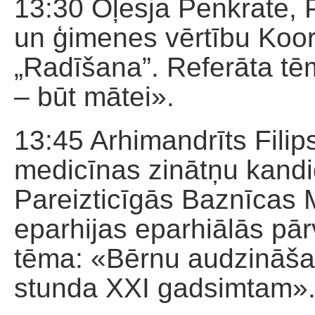
13:30 Oļesja Penkrate, 
un ģimenes vērtību Koor
„Radīšana”. Referāta tē
– būt mātei».
13:45 Arhimandrīts Filips 
medicīnas zinātņu kand
Pareizticīgās Baznīcas 
eparhijas eparhiālās pār
tēma: «Bērnu audzināša
stunda XXI gadsimtam»