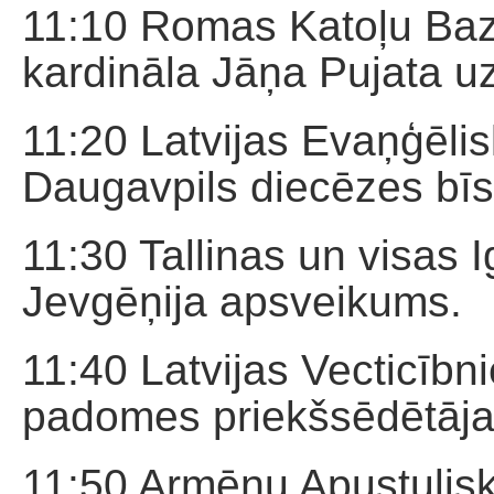
11:10 Romas Katoļu Bazn
kardināla Jāņa Pujata u
11:20 Latvijas Evaņģēlis
Daugavpils diecēzes bīs
11:30 Tallinas un visas 
Jevgēņija apsveikums.
11:40 Latvijas Vecticīb
padomes priekšsēdētāja 
11:50 Armēņu Apustulisk