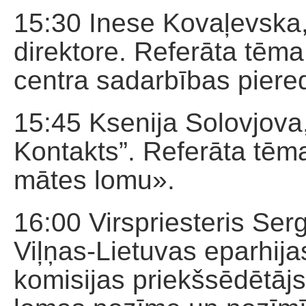
15:30 Inese Kovaļevska
direktore. Referāta tēma
centra sadarbības piere
15:45 Ksenija Solovjova
Kontakts”. Referāta tēma
mātes lomu».
16:00 Virspriesteris Serg
Viļņas-Lietuvas eparhijas
komisijas priekšsēdētāj