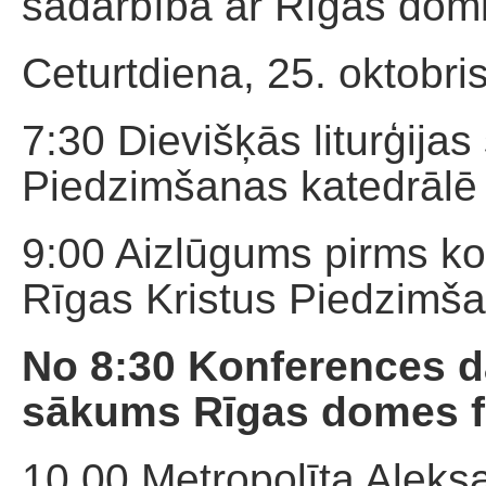
sadarbībā ar Rīgas dom
Ceturtdiena, 25. oktobris
7:30 Dievišķās liturģija
Piedzimšanas katedrālē 
9:00 Aizlūgums pirms k
Rīgas Kristus Piedzimša
No 8:30 Konferences da
sākums Rīgas domes fo
10.00 Metropolīta Alek