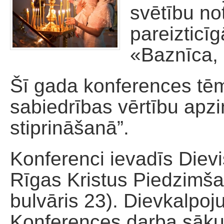
svētību no
Palīdzība dievnamam
pareizticī
«Baznīca,
Šī gada konferences tē
sabiedrības vērtību apz
stiprināšanā”.
Konferenci ievadīs Dievi
Rīgas Kristus Piedzimša
bulvāris 23). Dievkalpo
Konferences darba sāku