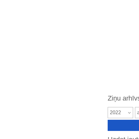
Ziņu arhīv
2022